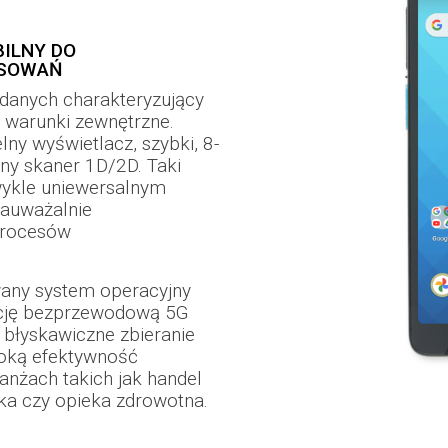
ILNY DO
SOWAŃ
 danych charakteryzujący
 warunki zewnętrzne.
ny wyświetlacz, szybki, 8-
ny skaner 1D/2D. Taki
wykle uniewersalnym
zauważalnie
procesów
ny system operacyjny
ację bezprzewodową 5G
 błyskawiczne zbieranie
soką efektywność
anżach takich jak handel
yka czy opieka zdrowotna.