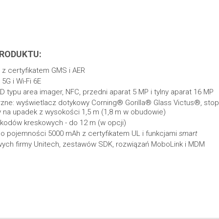
RODUKTU:
 z certyfikatem GMS i AER
G i Wi-Fi 6E
2D typu area imager, NFC, przedni aparat 5 MP i tylny aparat 16 MP
zne: wyświetlacz dotykowy Corning® Gorilla® Glass Victus®, sto
rny na upadek z wysokości 1,5 m (1,8 m w obudowie)
kodów kreskowych - do 12 m (w opcji)
 o pojemności 5000 mAh z certyfikatem UL i funkcjami
smart
ych firmy Unitech, zestawów SDK, rozwiązań MoboLink i MDM