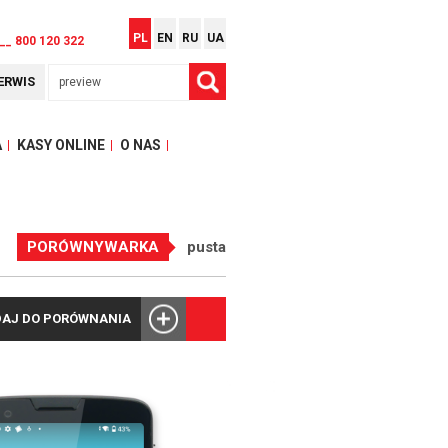
PL
EN
RU
UA
__ 800 120 322
ERWIS
A
KASY ONLINE
O NAS
PORÓWNYWARKA
pusta
AJ DO PORÓWNANIA