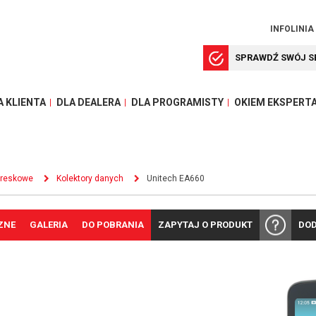
INFOLINIA
SPRAWDŹ SWÓJ S
A KLIENTA
DLA DEALERA
DLA PROGRAMISTY
OKIEM EKSPERT
kreskowe
Kolektory danych
Unitech EA660
ZNE
GALERIA
DO POBRANIA
ZAPYTAJ O PRODUKT
DOD