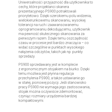
Uniwersalność i przyjazność dla użytkownika to
cechy, które projektanci skanera
prezentacyjnego PS900 potraktowali
priorytetowo. Dzięki szerokiemu polu widzenia,
wielokierunkowemu skanowaniu, wysokiej
tolerancji na ruch i zaawansowanemu
oprogramowaniu dekodującemu, użytkownik
ma pewność skutecznego skanowania za
pierwszym razem. Dzięki temu oszczędność
czasu w procesie jest bardzo znacząca – co
widać szczególnie w punktach wysokiego
natężenia odczytów, takich jak np. punkty
sprzedaży.
PS900 sprzedawany jest w komplecie
z ergonomicznym stojakiem na biurko. Dzięki
temu możliwa jest płynna regulacja
przechylenia PS900, a także ustawianie go
w stałej, pionowej pozycji. Jeśli stanowisko
pracy PS900 nie wymaga jego zastosowania,
stojak można oczywiście zdemontować,
czyniąc rozmiary urządzenia bardziej
kompaktowymi.