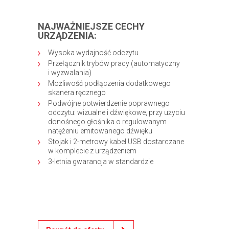
NAJWAŻNIEJSZE CECHY
URZĄDZENIA:
Wysoka wydajność odczytu
Przełącznik trybów pracy (automatyczny
i wyzwalania)
Możliwość podłączenia dodatkowego
skanera ręcznego
Podwójne potwierdzenie poprawnego
odczytu: wizualne i dźwiękowe, przy użyciu
donośnego głośnika o regulowanym
natężeniu emitowanego dźwięku
Stojak i 2-metrowy kabel USB dostarczane
w komplecie z urządzeniem
3-letnia gwarancja w standardzie