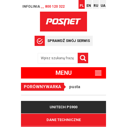
PL
EN
RU
UA
INFOLINIA
__ 800 120 322
SPRAWDŹ SWÓJ SERWIS
MENU
PORÓWNYWARKA
pusta
UNITECH PS900
DANE TECHNICZNE