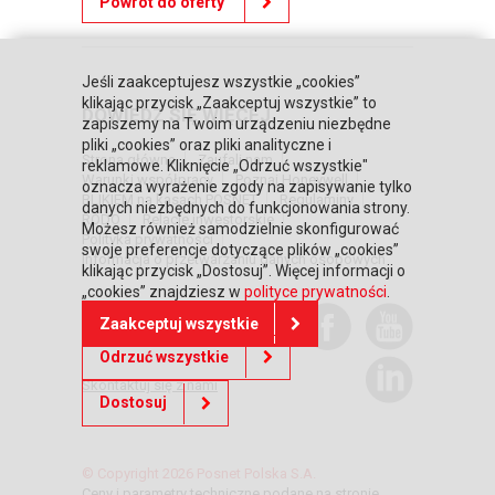
Powrót do oferty
Jeśli zaakceptujesz wszystkie „cookies”
klikając przycisk „Zaakceptuj wszystkie” to
DOWIEDZ SIĘ WIĘCEJ
zapiszemy na Twoim urządzeniu niezbędne
pliki „cookies” oraz pliki analityczne i
Strona główna
Zaufali nam
reklamowe. Kliknięcie „Odrzuć wszystkie"
Warunki współpracy
Poznaj Honeywell
oznacza wyrażenie zgody na zapisywanie tylko
BLIKIEM na kasach POSNET
Regulaminy
danych niezbędnych do funkcjonowania strony.
RODO
Relacje inwestorskie
Możesz również samodzielnie skonfigurować
Polityka prywatności
swoje preferencje dotyczące plików „cookies”
Informacja o przetwarzaniu danych osobowych
klikając przycisk „Dostosuj”. Więcej informacji o
„cookies” znajdziesz w
polityce prywatności
.
POTRZEBUJESZ
Zaakceptuj wszystkie
POMOCY?
Odrzuć wszystkie
Skontaktuj się z nami
Dostosuj
© Copyright 2026 Posnet Polska S.A.
Ceny i parametry techniczne podane na stronie