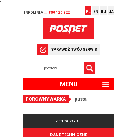
"
PL
EN
RU
UA
INFOLINIA
__ 800 120 322
SPRAWDŹ SWÓJ SERWIS
MENU
PORÓWNYWARKA
pusta
ZEBRA ZC100
DANE TECHNICZNE