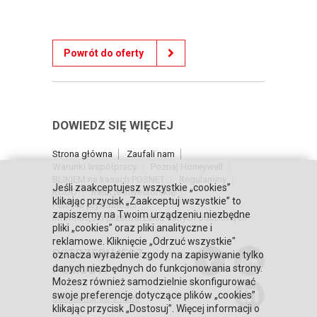
Powrót do oferty
DOWIEDZ SIĘ WIĘCEJ
Strona główna
Zaufali nam
Warunki współpracy
Poznaj Honeywell
BLIKIEM na kasach POSNET
Regulaminy
Jeśli zaakceptujesz wszystkie „cookies”
RODO
Relacje inwestorskie
klikając przycisk „Zaakceptuj wszystkie” to
Polityka prywatności
zapiszemy na Twoim urządzeniu niezbędne
Informacja o przetwarzaniu danych osobowych
pliki „cookies” oraz pliki analityczne i
reklamowe. Kliknięcie „Odrzuć wszystkie"
POTRZEBUJESZ
oznacza wyrażenie zgody na zapisywanie tylko
POMOCY?
danych niezbędnych do funkcjonowania strony.
Możesz również samodzielnie skonfigurować
swoje preferencje dotyczące plików „cookies”
Skontaktuj się z nami
klikając przycisk „Dostosuj”. Więcej informacji o