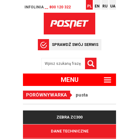
PL
EN
RU
UA
INFOLINIA
__ 800 120 322
SPRAWDŹ SWÓJ SERWIS
MENU
PORÓWNYWARKA
pusta
ZEBRA ZC300
DANE TECHNICZNE