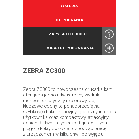
GALERIA
DO POBRANIA
ZAPYTAJ O PRODUKT
DODAJ DO PORÓWNANIA
ZEBRA ZC300
Zebra ZC300 to nowoczesna drukarka kart
oferująca jedno i dwustronny wydruk
monochromatyczny i kolorowy. Jej
kluczowe cechy to ponadprzeciętna
szybkość druku, intuicyjny, graficzny interfejs
użytkownika oraz kompaktowy, atrakcyjny
design. Łatwa i szybka konfiguracja typu
plug-and-play pozwala rozpocząć pracę
z urządzeniem w kilka chwil po wyjęciu