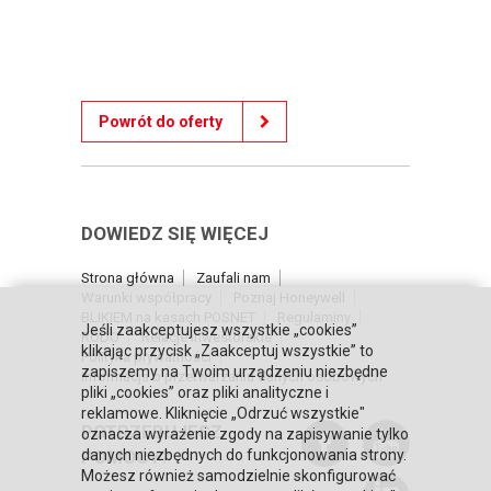
Powrót do oferty
DOWIEDZ SIĘ WIĘCEJ
Strona główna
Zaufali nam
Warunki współpracy
Poznaj Honeywell
BLIKIEM na kasach POSNET
Regulaminy
Jeśli zaakceptujesz wszystkie „cookies”
RODO
Relacje inwestorskie
klikając przycisk „Zaakceptuj wszystkie” to
Polityka prywatności
zapiszemy na Twoim urządzeniu niezbędne
Informacja o przetwarzaniu danych osobowych
pliki „cookies” oraz pliki analityczne i
reklamowe. Kliknięcie „Odrzuć wszystkie"
POTRZEBUJESZ
oznacza wyrażenie zgody na zapisywanie tylko
POMOCY?
danych niezbędnych do funkcjonowania strony.
Możesz również samodzielnie skonfigurować