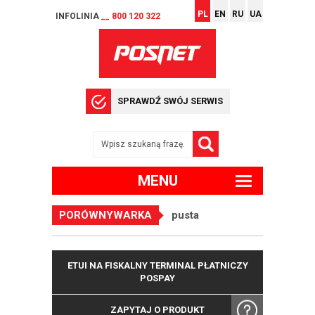
PL
EN
RU
UA
INFOLINIA
__ 800 120 322
SPRAWDŹ SWÓJ SERWIS
MENU
PORÓWNYWARKA
pusta
ETUI NA FISKALNY TERMINAL PŁATNICZY
POSPAY
ZAPYTAJ O PRODUKT