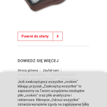
Powrót do oferty
DOWIEDZ SIĘ WIĘCEJ
Strona główna
Zaufali nam
Warunki współpracy
Poznaj Honeywell
BLIKIEM na kasach POSNET
Regulaminy
Jeśli zaakceptujesz wszystkie „cookies”
RODO
Relacje inwestorskie
klikając przycisk „Zaakceptuj wszystkie” to
Polityka prywatności
zapiszemy na Twoim urządzeniu niezbędne
Informacja o przetwarzaniu danych osobowych
pliki „cookies” oraz pliki analityczne i
reklamowe. Kliknięcie „Odrzuć wszystkie"
POTRZEBUJESZ
oznacza wyrażenie zgody na zapisywanie tylko