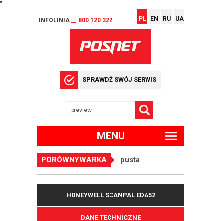
"
PL
EN
RU
UA
INFOLINIA
__ 800 120 322
SPRAWDŹ SWÓJ SERWIS
MENU
PORÓWNYWARKA
pusta
HONEYWELL SCANPAL EDA52
DANE TECHNICZNE