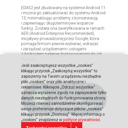
EDA52 jest zbudowany na systemie Android 11
i można go zaktualizować do systemu Android
13, minimalizując problemy z konserwacją
i zapewniając długoterminowe wsparcie
funkcji. Została ona zweryfikowana w ramach
AER (Android Enterprise Recommended),
inicjatywy prowadzonej przez Google, która
pomaga firmom pewnie wybierać, wdrażać
i zarządzać urządzeniami i usługami
z Androidem najlepiej dostosowanymi do ich
potrzeb.
Jeśli zaakceptujesz wszystkie „cookies”
klikając przycisk „Zaakceptuj wszystkie” to
zapiszemy na Twoim urządzeniu niezbędne
pliki „cookies” oraz pliki analityczne i
reklamowe. Kliknięcie „Odrzuć wszystkie"
oznacza wyrażenie zgody na zapisywanie tylko
danych niezbędnych do funkcjonowania strony.
Możesz również samodzielnie skonfigurować
swoje preferencje dotyczące plików „cookies”
klikając przycisk „Dostosuj”. Więcej informacji o
„cookies” znajdziesz w
polityce prywatności
.
Zaakceptuj wszystkie