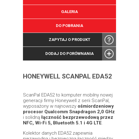
GALERIA
DO POBRANIA
ZAPYTAJ O PRODUKT
DODAJ DO PORÓWNANIA
HONEYWELL SCANPAL EDA52
ScanPal EDA52 to komputer mobilny nowej
generacji firmy Honeywell z serii ScanPal,
wyposażony w najnowszy
ośmiordzeniowy
procesor Qualcomm Snapdragon 2,0 GHz
i solidną
łączność bezprzewodową przez
NFC, Wi-Fi 5, Bluetooth 5.1 i 4G LTE
.
Kolektor danych EDA52 zapewnia
niezawodną i bezpieczną łączność między