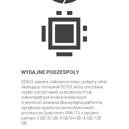
WYDAJNE PODZESPOŁY
EDA52 zawiera całkowicie nowy i potężny silnik
skanujący Honeywell S0703, który umożliwia
szybki odczyt nawet uszkodzonych lub
niekompletnych kodów kreskowych.
O płynność działania dba wydajna platforma
sprzętowa oparta na ośmiordzeniowym
procesorze Qualcomm SM6115 z opcjami
pamięci 3 GB/32 GB, 4 GB/64 GB i 6 GB/128
GB.