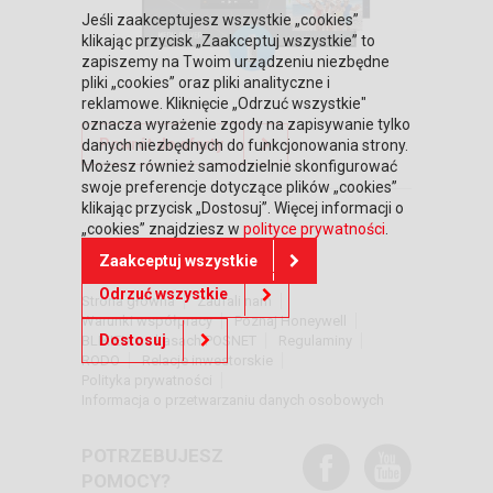
Jeśli zaakceptujesz wszystkie „cookies”
klikając przycisk „Zaakceptuj wszystkie” to
zapiszemy na Twoim urządzeniu niezbędne
pliki „cookies” oraz pliki analityczne i
reklamowe. Kliknięcie „Odrzuć wszystkie"
oznacza wyrażenie zgody na zapisywanie tylko
Powrót do oferty
danych niezbędnych do funkcjonowania strony.
Możesz również samodzielnie skonfigurować
swoje preferencje dotyczące plików „cookies”
klikając przycisk „Dostosuj”. Więcej informacji o
„cookies” znajdziesz w
polityce prywatności
.
DOWIEDZ SIĘ WIĘCEJ
Zaakceptuj wszystkie
Odrzuć wszystkie
Strona główna
Zaufali nam
Warunki współpracy
Poznaj Honeywell
Dostosuj
BLIKIEM na kasach POSNET
Regulaminy
RODO
Relacje inwestorskie
Polityka prywatności
Informacja o przetwarzaniu danych osobowych
POTRZEBUJESZ
POMOCY?