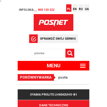
"
PL
EN
RU
UA
INFOLINIA
__ 800 120 322
SPRAWDŹ SWÓJ SERWIS
MENU
PORÓWNYWARKA
pusta
IIYAMA PROLITE LH6542UHS-B1
DANE TECHNICZNE