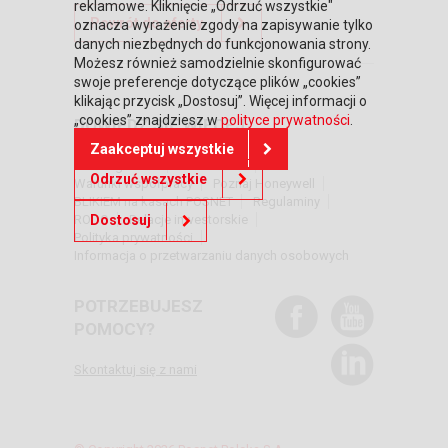
reklamowe. Kliknięcie „Odrzuć wszystkie"
Powrót do oferty
oznacza wyrażenie zgody na zapisywanie tylko
danych niezbędnych do funkcjonowania strony.
Możesz również samodzielnie skonfigurować
swoje preferencje dotyczące plików „cookies”
klikając przycisk „Dostosuj”. Więcej informacji o
„cookies” znajdziesz w
polityce prywatności
.
DOWIEDZ SIĘ WIĘCEJ
Zaakceptuj wszystkie
Strona główna
Zaufali nam
Odrzuć wszystkie
Warunki współpracy
Poznaj Honeywell
BLIKIEM na kasach POSNET
Regulaminy
RODO
Relacje inwestorskie
Dostosuj
Polityka prywatności
Informacja o przetwarzaniu danych osobowych
POTRZEBUJESZ
POMOCY?
Skontaktuj się z nami