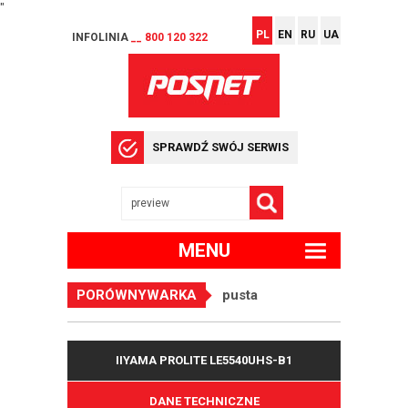
"
PL
EN
RU
UA
INFOLINIA
__ 800 120 322
SPRAWDŹ SWÓJ SERWIS
MENU
PORÓWNYWARKA
pusta
IIYAMA PROLITE LE5540UHS-B1
DANE TECHNICZNE