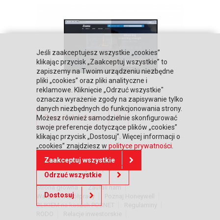
Jeśli zaakceptujesz wszystkie „cookies”
klikając przycisk „Zaakceptuj wszystkie” to
zapiszemy na Twoim urządzeniu niezbędne
pliki „cookies” oraz pliki analityczne i
reklamowe. Kliknięcie „Odrzuć wszystkie"
oznacza wyrażenie zgody na zapisywanie tylko
danych niezbędnych do funkcjonowania strony.
Powrót do oferty
Możesz również samodzielnie skonfigurować
swoje preferencje dotyczące plików „cookies”
klikając przycisk „Dostosuj”. Więcej informacji o
„cookies” znajdziesz w
polityce prywatności
.
Zaakceptuj wszystkie
DOWIEDZ SIĘ WIĘCEJ
Odrzuć wszystkie
Strona główna
Zaufali nam
Dostosuj
Warunki współpracy
Poznaj Honeywell
BLIKIEM na kasach POSNET
Regulaminy
RODO
Relacje inwestorskie