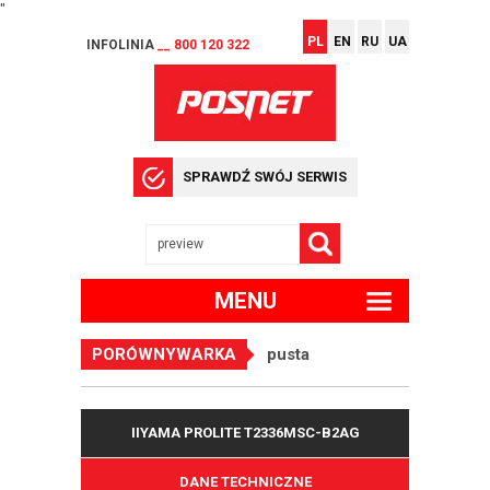
"
PL
EN
RU
UA
INFOLINIA
__ 800 120 322
SPRAWDŹ SWÓJ SERWIS
MENU
PORÓWNYWARKA
pusta
IIYAMA PROLITE T2336MSC-B2AG
DANE TECHNICZNE