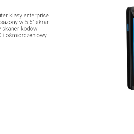
er klasy enterprise
sażony w 5.5" ekran
y skaner kodów
 i ośmiordzeniowy