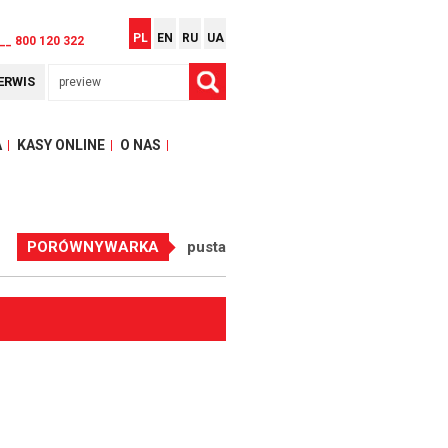
PL
EN
RU
UA
__ 800 120 322
ERWIS
A
KASY ONLINE
O NAS
PORÓWNYWARKA
pusta