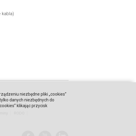
 kabla)
rządzeniu niezbędne pliki „cookies”
 tylko danych niezbędnych do
okies” klikając przycisk
miny
RODO