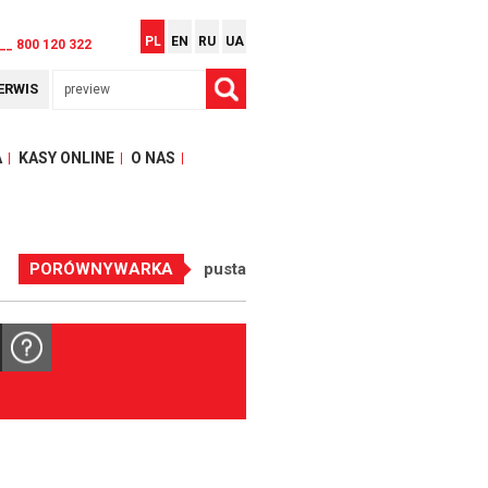
PL
EN
RU
UA
__ 800 120 322
ERWIS
A
KASY ONLINE
O NAS
PORÓWNYWARKA
pusta