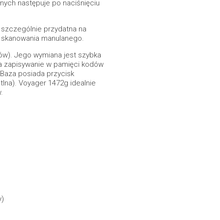
nych następuje po naciśnięciu
t szczególnie przydatna na
ć skanowania manulanego.
ów). Jego wymiana jest szybka
na zapisywanie w pamięci kodów
 Baza posiada przycisk
tlna). Voyager 1472g idealnie
.
y)