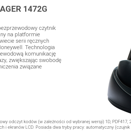
AGER 1472G
 bezprzewodowy czytnik
ny na platformie
wiecie serii ręcznych
oneywell. Technologia
rzewodową komunikację
azy, zwiększając swobodę
niczenia związane
owy odczyt kodów (w zależności od wybranej wersji) 1D, PDF417, 2D
h i ekranów LCD. Posiada dwa tryby pracy: automatyczny (czujnik