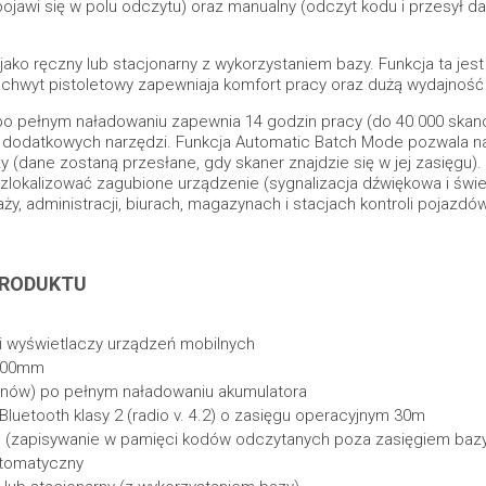
jawi się w polu odczytu) oraz manualny (odczyt kodu i przesył da
ko ręczny lub stacjonarny z wykorzystaniem bazy. Funkcja ta jes
uchwyt pistoletowy zapewniaja komfort pracy oraz dużą wydajnoś
 po pełnym naładowaniu zapewnia 14 godzin pracy (do 40 000 skan
ia dodatkowych narzędzi. Funkcja Automatic Batch Mode pozwala 
(dane zostaną przesłane, gdy skaner znajdzie się w jej zasięgu).
zlokalizować zagubione urządzenie (sygnalizacja dźwiękowa i świe
y, administracji, biurach, magazynach i stacjach kontroli pojazdów
PRODUKTU
 wyświetlaczy urządzeń mobilnych
 400mm
anów) po pełnym naładowaniu akumulatora
uetooth klasy 2 (radio v. 4.2) o zasięgu operacyjnym 30m
 (zapisywanie w pamięci kodów odczytanych poza zasięgiem baz
utomatyczny