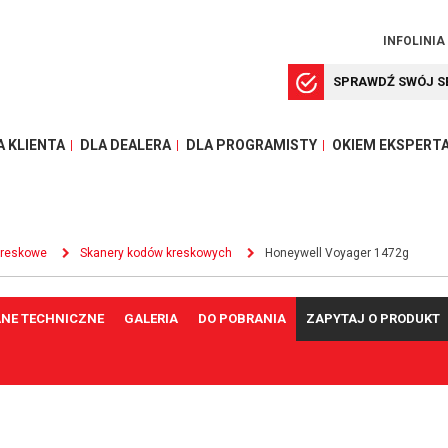
INFOLINIA
SPRAWDŹ SWÓJ S
A KLIENTA
DLA DEALERA
DLA PROGRAMISTY
OKIEM EKSPERT
kreskowe
Skanery kodów kreskowych
Honeywell Voyager 1472g
NE TECHNICZNE
GALERIA
DO POBRANIA
ZAPYTAJ O PRODUKT