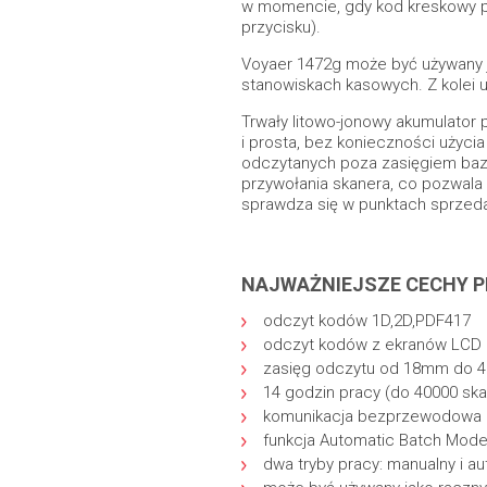
w momencie, gdy kod kreskowy po
przycisku).
Voyaer 1472g może być używany ja
stanowiskach kasowych. Z kolei 
Trwały litowo-jonowy akumulator
i prosta, bez konieczności użyc
odczytanych poza zasięgiem bazy 
przywołania skanera, co pozwala 
sprawdza się w punktach sprzedaż
NAJWAŻNIEJSZE CECHY 
odczyt kodów 1D,2D,PDF417
odczyt kodów z ekranów LCD i
zasięg odczytu od 18mm do
14 godzin pracy (do 40000 sk
komunikacja bezprzewodowa Bl
funkcja Automatic Batch Mode
dwa tryby pracy: manualny i a