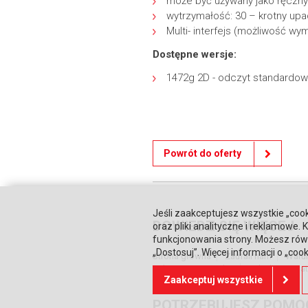
może być używany jako ręczny 
wytrzymałość: 30 – krotny upa
Multi- interfejs (możliwość w
Dostępne wersje:
1472g 2D - odczyt standardo
Powrót do oferty
Jeśli zaakceptujesz wszystkie „cook
DOWIEDZ SIĘ WIĘCEJ
oraz pliki analityczne i reklamowe
funkcjonowania strony. Możesz równ
„Dostosuj”. Więcej informacji o „coo
Strona główna
Zaufali nam
Waru
Relacje inwestorskie
Polityka prywa
Zaakceptuj wszystkie
POTRZEBUJESZ POMO