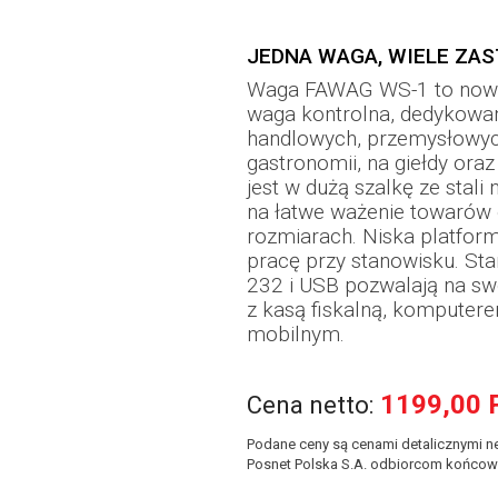
JEDNA WAGA, WIELE ZA
Waga FAWAG WS-1 to nowo
waga kontrolna, dedykowa
handlowych, przemysłowy
gastronomii, na giełdy or
jest w dużą szalkę ze stali
na łatwe ważenie towarów 
rozmiarach. Niska platfo
pracę przy stanowisku. Sta
232 i USB pozwalają na s
z kasą fiskalną, komputer
mobilnym.
1199,00 
Cena netto:
Podane ceny są cenami detalicznymi ne
Posnet Polska S.A. odbiorcom końcow