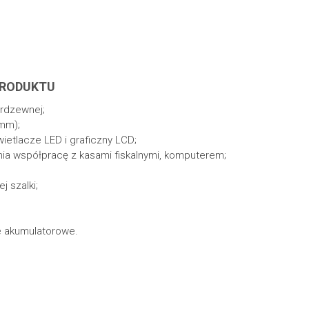
PRODUKTU
erdzewnej;
 mm);
etlacze LED i graficzny LCD;
nia współpracę z kasami fiskalnymi, komputerem;
 szalki;
ie akumulatorowe.