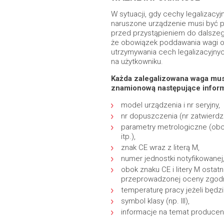
W sytuacji, gdy cechy legalizacy
naruszone urządzenie musi być p
przed przystąpieniem do dalsze
że obowiązek poddawania wagi okr
utrzymywania cech legalizacyjny
na użytkowniku.
Każda zalegalizowana waga musi
znamionową następujące inform
model urządzenia i nr seryjny,
nr dopuszczenia (nr zatwierdze
parametry metrologiczne (obcią
itp.),
znak CE wraz z literą M,
numer jednostki notyfikowanej
obok znaku CE i litery M ostatn
przeprowadzonej oceny zgodn
temperaturę pracy jeżeli będzi
symbol klasy (np. III),
informacje na temat producen