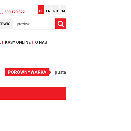
PL
EN
RU
UA
__ 800 120 322
ERWIS
A
KASY ONLINE
O NAS
PORÓWNYWARKA
pusta