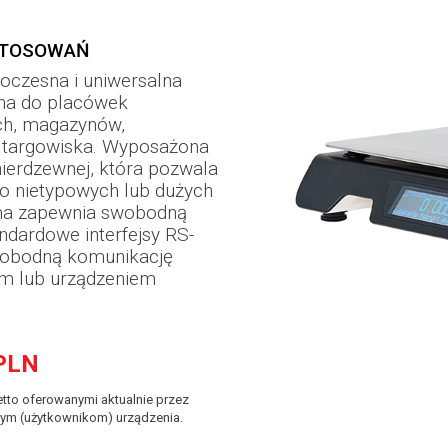
STOSOWAŃ
czesna i uniwersalna
na do placówek
ch, magazynów,
az targowiska. Wyposażona
 nierdzewnej, która pozwala
o nietypowych lub dużych
rma zapewnia swobodną
ndardowe interfejsy RS-
wobodną komunikację
em lub urządzeniem
PLN
tto oferowanymi aktualnie przez
ym (użytkownikom) urządzenia.