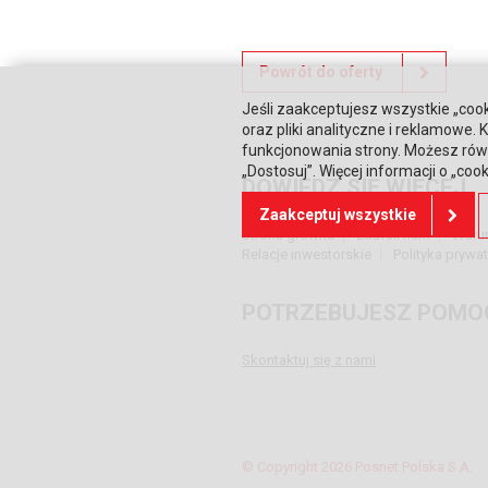
Powrót do oferty
Jeśli zaakceptujesz wszystkie „cook
oraz pliki analityczne i reklamowe
funkcjonowania strony. Możesz równ
„Dostosuj”. Więcej informacji o „coo
DOWIEDZ SIĘ WIĘCEJ
Zaakceptuj wszystkie
Strona główna
Zaufali nam
Waru
Relacje inwestorskie
Polityka prywa
POTRZEBUJESZ POMO
Skontaktuj się z nami
© Copyright 2026 Posnet Polska S.A.