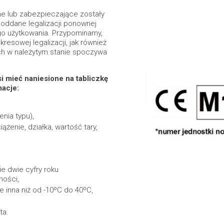
jne lub zabezpieczające zostały
oddane legalizacji ponownej
go użytkowania. Przypominamy,
esowej legalizacji, jak również
ch w należytym stanie spoczywa
 mieć naniesione na tabliczkę
acje:
nia typu),
żenie, działka, wartość tary,
,
ie dwie cyfry roku
ości,
e inna niż od -10ºC do 40ºC,
ta.