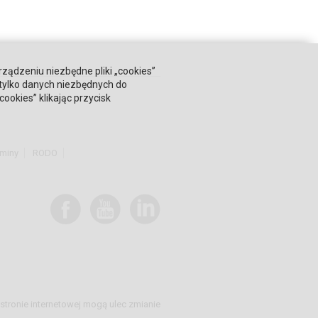
rządzeniu niezbędne pliki „cookies”
 tylko danych niezbędnych do
okies” klikając przycisk
miny
RODO
stronie internetowej mogą ulec zmianie