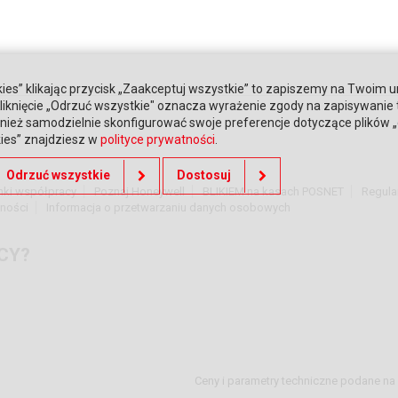
ies” klikając przycisk „Zaakceptuj wszystkie” to zapiszemy na Twoim u
. Kliknięcie „Odrzuć wszystkie" oznacza wyrażenie zgody na zapisywanie
ież samodzielnie skonfigurować swoje preferencje dotyczące plików „co
kies” znajdziesz w
polityce prywatności
.
Odrzuć wszystkie
Dostosuj
nki współpracy
Poznaj Honeywell
BLIKIEM na kasach POSNET
Regula
tności
Informacja o przetwarzaniu danych osobowych
CY?
Ceny i parametry techniczne podane na 