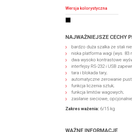
Wersja kolorystyczna
NAJWAŻNIEJSZE CECHY 
bardzo duża szalka ze stali ni
niska platforma wagi (wys. 83
dwa wysoko kontrastowe wyświ
interfejsy RS-232 i USB zapew
tara i blokada tary;
automatyczne zerowanie pustej
funkcja liczenia sztuk;
funkcja limitów wagowych;
zasilanie sieciowe, opcjonaln
Zakres ważenia:
6/15 kg
WAŻNE INFORMACJE