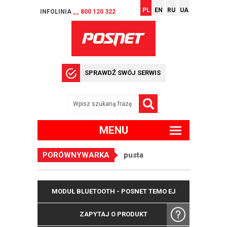
PL
EN
RU
UA
INFOLINIA
__ 800 120 322
SPRAWDŹ SWÓJ SERWIS
MENU
PORÓWNYWARKA
pusta
MODUŁ BLUETOOTH - POSNET TEMO EJ
ZAPYTAJ O PRODUKT