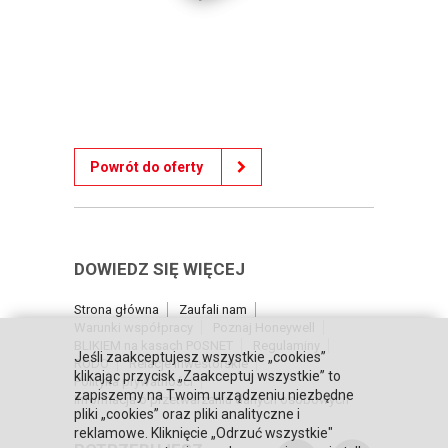
Powrót do oferty
DOWIEDZ SIĘ WIĘCEJ
Strona główna
Zaufali nam
Warunki współpracy
Poznaj Honeywell
BLIKIEM na kasach POSNET
Regulaminy
Jeśli zaakceptujesz wszystkie „cookies”
RODO
Relacje inwestorskie
klikając przycisk „Zaakceptuj wszystkie” to
Polityka prywatności
zapiszemy na Twoim urządzeniu niezbędne
Informacja o przetwarzaniu danych osobowych
pliki „cookies” oraz pliki analityczne i
reklamowe. Kliknięcie „Odrzuć wszystkie"