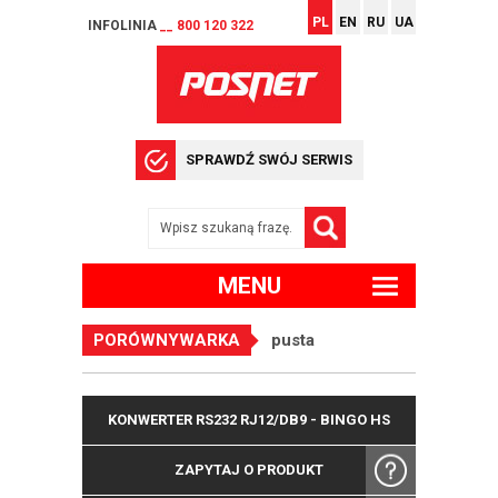
PL
EN
RU
UA
INFOLINIA
__ 800 120 322
SPRAWDŹ SWÓJ SERWIS
MENU
PORÓWNYWARKA
pusta
KONWERTER RS232 RJ12/DB9 - BINGO HS
ZAPYTAJ O PRODUKT