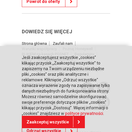
Powrót do oferty
DOWIEDZ SIĘ WIĘCEJ
Strona główna
Zaufali nam
Warunki współpracy
Poznaj Honeywell
BLIKIEM na kasach POSNET
Regulaminy
Jeśli zaakceptujesz wszystkie „cookies”
RODO
Relacje inwestorskie
klikając przycisk „Zaakceptuj wszystkie” to
Polityka prywatności
zapiszemy na Twoim urządzeniu niezbędne
Informacja o przetwarzaniu danych osobowych
pliki „cookies” oraz pliki analityczne i
reklamowe. Kliknięcie „Odrzuć wszystkie"
POTRZEBUJESZ
oznacza wyrażenie zgody na zapisywanie tylko
POMOCY?
danych niezbędnych do funkcjonowania strony.
Możesz również samodzielnie skonfigurować
swoje preferencje dotyczące plików „cookies”
Skontaktuj się z nami
klikając przycisk „Dostosuj”. Więcej informacji o
„cookies” znajdziesz w
polityce prywatności
.
Zaakceptuj wszystkie
© Copyright 2026 Posnet Polska S.A.
Odrzuć wszystkie