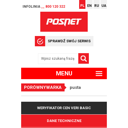
PL
EN
RU
UA
INFOLINIA
__ 800 120 322
SPRAWDŹ SWÓJ SERWIS
MENU
PORÓWNYWARKA
pusta
WERYFIKATOR CEN VERI BASIC
DANE TECHNICZNE