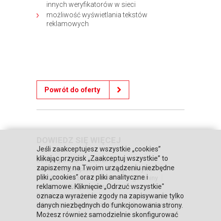
innych weryfikatorów w sieci
możliwość wyświetlania tekstów
reklamowych
Powrót do oferty
DOWIEDZ SIĘ WIĘCEJ
Jeśli zaakceptujesz wszystkie „cookies”
klikając przycisk „Zaakceptuj wszystkie” to
Strona główna
Zaufali nam
zapiszemy na Twoim urządzeniu niezbędne
Warunki współpracy
Poznaj Honeywell
pliki „cookies” oraz pliki analityczne i
BLIKIEM na kasach POSNET
Regulaminy
reklamowe. Kliknięcie „Odrzuć wszystkie"
RODO
Relacje inwestorskie
Polityka prywatności
oznacza wyrażenie zgody na zapisywanie tylko
Informacja o przetwarzaniu danych osobowych
danych niezbędnych do funkcjonowania strony.
Możesz również samodzielnie skonfigurować