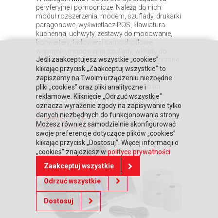
peryferyjne i pomocnicze. Należą do nich:
moduł rozszerzenia, modem, szuflady, drukarki
paragonowe, wyświetlacz POS, klawiatura
kuchenna, uchwyty, zestawy do mocowanie,
konwertery, ładowarki samochodowe,
wsporniki mocowania szuflady, wkłady do
Jeśli zaakceptujesz wszystkie „cookies”
szuflad, papier termiczny, pokrowce i skórzane
etui. Znajduje się tu także oferta kas
klikając przycisk „Zaakceptuj wszystkie” to
samoobsługowych. Wszystko to są
zapiszemy na Twoim urządzeniu niezbędne
przedmioty i urządzenia wysokiej jakości
pliki „cookies” oraz pliki analityczne i
i w przystępnej cenie.
reklamowe. Kliknięcie „Odrzuć wszystkie"
oznacza wyrażenie zgody na zapisywanie tylko
danych niezbędnych do funkcjonowania strony.
Więcej
Możesz również samodzielnie skonfigurować
swoje preferencje dotyczące plików „cookies”
klikając przycisk „Dostosuj”. Więcej informacji o
„cookies” znajdziesz w
polityce prywatności
.
Zaakceptuj wszystkie
Odrzuć wszystkie
Dostosuj