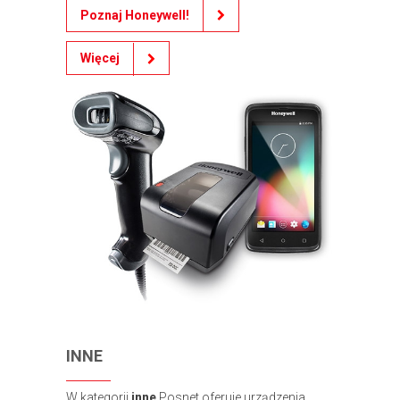
Poznaj Honeywell!
Więcej
INNE
W kategorii
inne
Posnet oferuje urządzenia