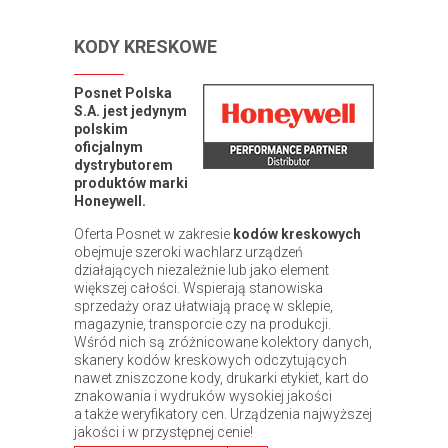
KODY KRESKOWE
Posnet Polska
S.A. jest jedynym
polskim
oficjalnym
dystrybutorem
produktów marki
Honeywell.
Oferta Posnet w zakresie
kodów kreskowych
obejmuje szeroki wachlarz urządzeń
działających niezależnie lub jako element
większej całości. Wspierają stanowiska
sprzedaży oraz ułatwiają pracę w sklepie,
magazynie, transporcie czy na produkcji.
Wśród nich są zróżnicowane kolektory danych,
skanery kodów kreskowych odczytujących
nawet zniszczone kody, drukarki etykiet, kart do
znakowania i wydruków wysokiej jakości
a także weryfikatory cen. Urządzenia najwyższej
jakości i w przystępnej cenie!