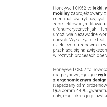
Honeywell CK62 to
lekki,
mobilny
zaprojektowany z
i centrach dystrybucyjnych.
zaprojektowanym klawiatu
alfanumerycznych jak i fu
umożliwia niezawodne wpr
danych. Wykorzystuje tech
dzięki czemu zapewnia szy
przekłada się na zwiększo
w różnych procesach operac
Honeywell CK62 to nowocz
magazynowe, łączące
wytr
z ergonomicznym design
Napędzany ośmiordzenio
Qualcomm 4490, gwarantuj
cały, długi okres jego użyt