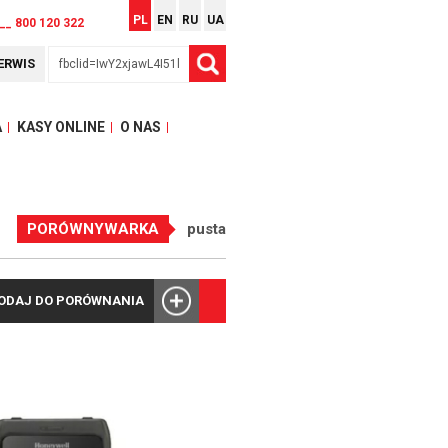
PL
EN
RU
UA
__ 800 120 322
ERWIS
A
KASY ONLINE
O NAS
PORÓWNYWARKA
pusta
ODAJ DO PORÓWNANIA