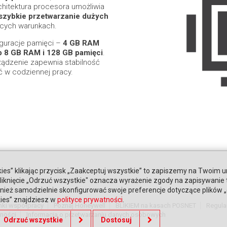
chitektura procesora umożliwia
szybkie przetwarzanie dużych
cych warunkach.
guracje pamięci –
4 GB RAM
b 8 GB RAM i 128 GB pamięci
.
rządzenie zapewnia stabilność
ć w codziennej pracy.
ies” klikając przycisk „Zaakceptuj wszystkie” to zapiszemy na Twoim u
. Kliknięcie „Odrzuć wszystkie" oznacza wyrażenie zgody na zapisywanie
ież samodzielnie skonfigurować swoje preferencje dotyczące plików „co
kies” znajdziesz w
polityce prywatności
.
nki współpracy
Poznaj Honeywell
BLIKIEM na kasach POSNET
Regula
tności
Informacja o przetwarzaniu danych osobowych
Odrzuć wszystkie
Dostosuj