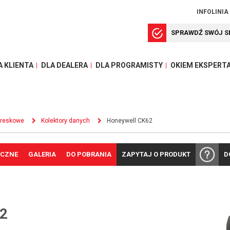
INFOLINIA
SPRAWDŹ SWÓJ S
A KLIENTA
DLA DEALERA
DLA PROGRAMISTY
OKIEM EKSPERT
kreskowe
Kolektory danych
Honeywell CK62
ICZNE
GALERIA
DO POBRANIA
ZAPYTAJ O PRODUKT
D
2