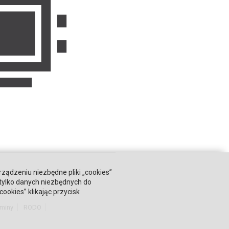
rządzeniu niezbędne pliki „cookies”
 tylko danych niezbędnych do
okies” klikając przycisk
miny
RODO