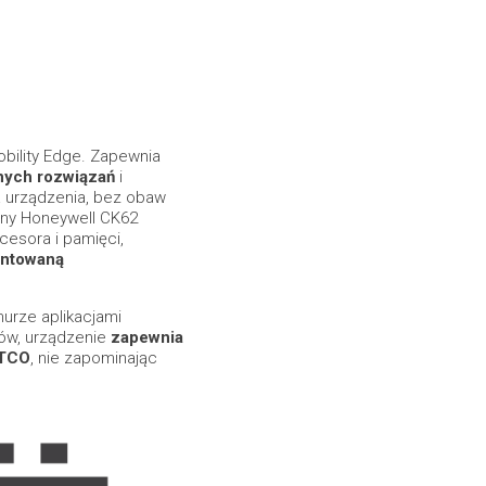
bility Edge. Zapewnia
nych rozwiązań
i
 urządzenia, bez obaw
lny Honeywell CK62
cesora i pamięci,
antowaną
urze aplikacjami
ów, urządzenie
zapewnia
 TCO
, nie zapominając