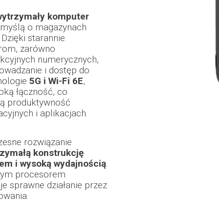
 wytrzymały komputer
 myślą o magazynach
 Dzięki starannie
rom, zarówno
nkcyjnych numerycznych,
owadzanie i dostęp do
nologie
5G i Wi-Fi 6E
,
bką łączność, co
ną produktywność
yjnych i aplikacjach.
esne rozwiązanie
zymałą konstrukcję
em i wysoką wydajnością
.
wym procesorem
e sprawne działanie przez
kowania.