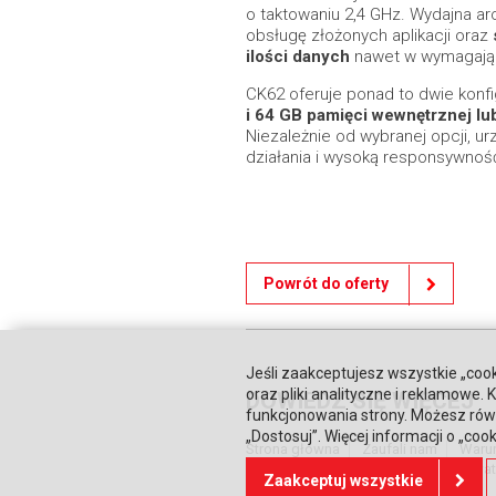
o taktowaniu 2,4 GHz. Wydajna ar
obsługę złożonych aplikacji oraz
ilości danych
nawet w wymagają
CK62 oferuje ponad to dwie konfi
i 64 GB pamięci wewnętrznej lu
Niezależnie od wybranej opcji, u
działania i wysoką responsywnoś
Powrót do oferty
Jeśli zaakceptujesz wszystkie „cook
oraz pliki analityczne i reklamowe
DOWIEDZ SIĘ WIĘCEJ
funkcjonowania strony. Możesz równ
„Dostosuj”. Więcej informacji o „coo
Strona główna
Zaufali nam
Waru
Relacje inwestorskie
Polityka prywa
Zaakceptuj wszystkie