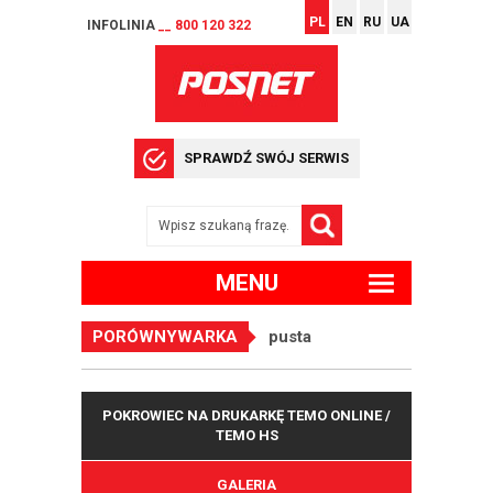
PL
EN
RU
UA
INFOLINIA
__ 800 120 322
SPRAWDŹ SWÓJ SERWIS
MENU
PORÓWNYWARKA
pusta
POKROWIEC NA DRUKARKĘ TEMO ONLINE /
TEMO HS
GALERIA