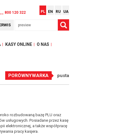
PL
EN
RU
UA
__ 800 120 322
ERWIS
A
KASY ONLINE
O NAS
PORÓWNYWARKA
pusta
zeroko rozbudowaną bazę PLU oraz
któw usługowych. Posiadane przez kasę
i elektronicznej, a także współpracę
ywania pracy kasjera.