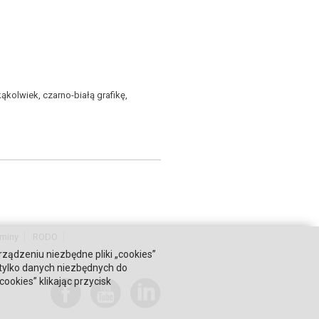
kolwiek, czarno-białą grafikę,
miny
RODO
rządzeniu niezbędne pliki „cookies”
 tylko danych niezbędnych do
okies” klikając przycisk