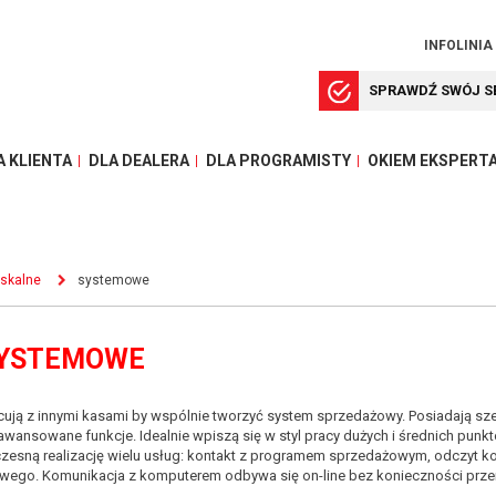
INFOLINIA
SPRAWDŹ SWÓJ S
A KLIENTA
DLA DEALERA
DLA PROGRAMISTY
OKIEM EKSPERT
iskalne
systemowe
 SYSTEMOWE
cują z innymi kasami by wspólnie tworzyć system sprzedażowy. Posiadają s
awansowane funkcje. Idealnie wpiszą się w styl pracy dużych i średnich pun
esną realizację wielu usług: kontakt z programem sprzedażowym, odczyt kopi
ego. Komunikacja z komputerem odbywa się on-line bez konieczności przer