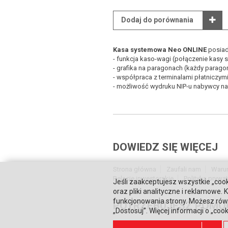
Dodaj do porównania
Kasa systemowa Neo ONLINE
posiad
- funkcja kaso-wagi (połączenie kasy 
- grafika na paragonach (każdy parago
- współpraca z terminalami płatniczymi
- możliwość wydruku NIP-u nabywcy na
DOWIEDZ SIĘ WIĘCEJ
Strona główna
Zaufali nam
Waru
Relacje inwestorskie
Polityka prywa
Jeśli zaakceptujesz wszystkie „cook
oraz pliki analityczne i reklamowe
funkcjonowania strony. Możesz równ
POTRZEBUJESZ POMO
„Dostosuj”. Więcej informacji o „coo
Skontaktuj się z nami