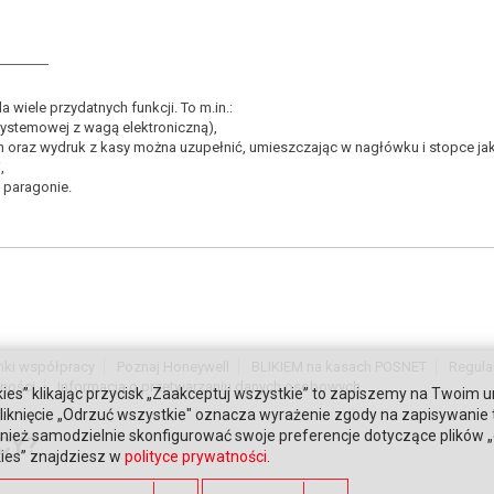
a wiele przydatnych funkcji. To m.in.:
systemowej z wagą elektroniczną),
n oraz wydruk z kasy można uzupełnić, umieszczając w nagłówku i stopce jaką
,
 paragonie.
nki współpracy
Poznaj Honeywell
BLIKIEM na kasach POSNET
Regula
tności
Informacja o przetwarzaniu danych osobowych
ies” klikając przycisk „Zaakceptuj wszystkie” to zapiszemy na Twoim u
. Kliknięcie „Odrzuć wszystkie" oznacza wyrażenie zgody na zapisywanie
ież samodzielnie skonfigurować swoje preferencje dotyczące plików „co
CY?
kies” znajdziesz w
polityce prywatności
.