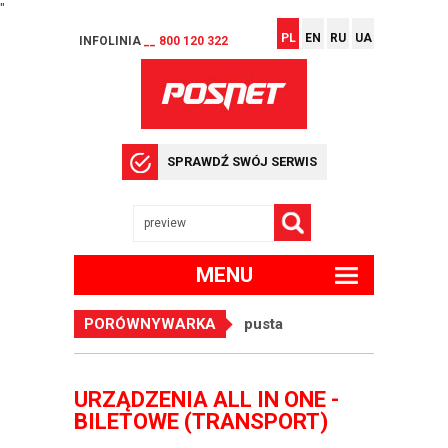
"
PL
EN
RU
UA
INFOLINIA
__ 800 120 322
SPRAWDŹ SWÓJ SERWIS
MENU
PORÓWNYWARKA
pusta
URZĄDZENIA ALL IN ONE -
BILETOWE (TRANSPORT)