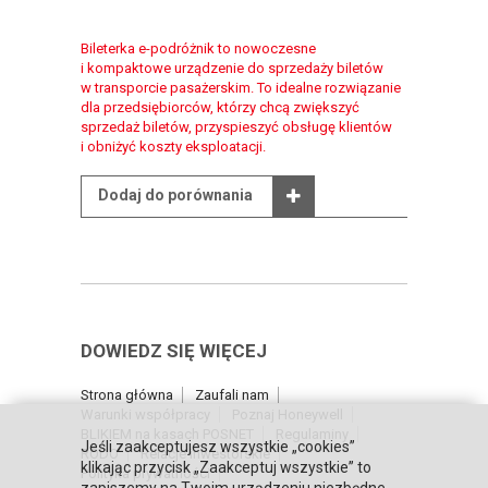
Bileterka e-podróżnik to nowoczesne
i kompaktowe urządzenie do sprzedaży biletów
w transporcie pasażerskim. To idealne rozwiązanie
dla przedsiębiorców, którzy chcą zwiększyć
sprzedaż biletów, przyspieszyć obsługę klientów
i obniżyć koszty eksploatacji.
Dodaj do porównania
DOWIEDZ SIĘ WIĘCEJ
Strona główna
Zaufali nam
Warunki współpracy
Poznaj Honeywell
BLIKIEM na kasach POSNET
Regulaminy
Jeśli zaakceptujesz wszystkie „cookies”
RODO
Relacje inwestorskie
klikając przycisk „Zaakceptuj wszystkie” to
Polityka prywatności