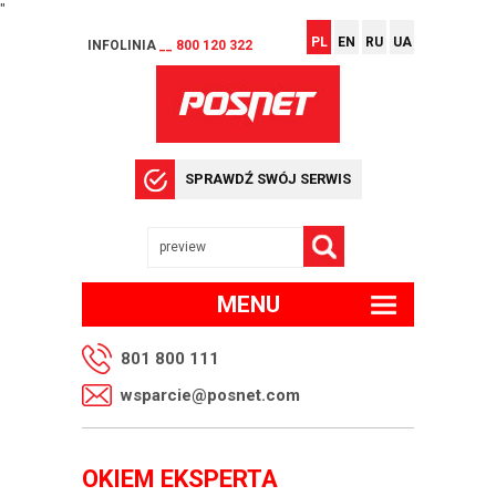
"
PL
EN
RU
UA
INFOLINIA
__ 800 120 322
SPRAWDŹ SWÓJ SERWIS
MENU
801 800 111
wsparcie@posnet.com
OKIEM EKSPERTA