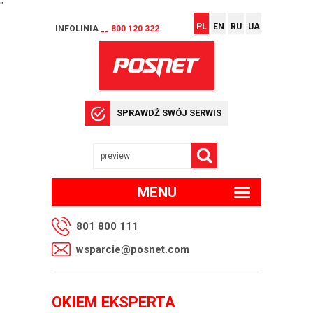
"
PL
EN
RU
UA
INFOLINIA
__ 800 120 322
SPRAWDŹ SWÓJ SERWIS
MENU
801 800 111
wsparcie@posnet.com
OKIEM EKSPERTA