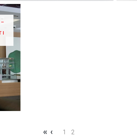
 –
 I
«
‹
1
2