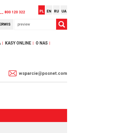
PL
EN
RU
UA
__ 800 120 322
ERWIS
A
KASY ONLINE
O NAS
1
wsparcie@posnet.com