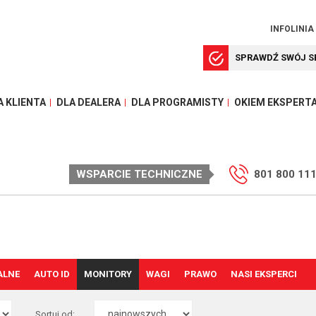
INFOLINIA
SPRAWDŹ SWÓJ S
A KLIENTA
DLA DEALERA
DLA PROGRAMISTY
OKIEM EKSPERT
WSPARCIE TECHNICZNE
801 800 11
ALNE
AUTO ID
MONITORY
WAGI
PRAWO
NASI EKSPERCI
Sortuj od: