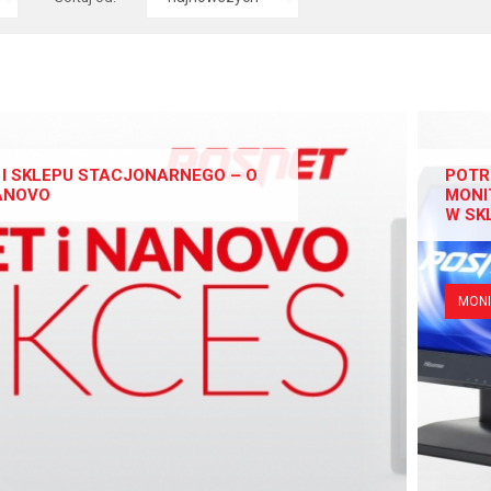
I SKLEPU STACJONARNEGO – O
POTR
ANOVO
MONI
W SK
MON