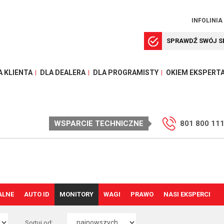
INFOLINIA
SPRAWDŹ SWÓJ S
A KLIENTA
DLA DEALERA
DLA PROGRAMISTY
OKIEM EKSPERT
WSPARCIE TECHNICZNE
801 800 11
ALNE
AUTO ID
MONITORY
WAGI
PRAWO
NASI EKSPERCI
Sortuj od: