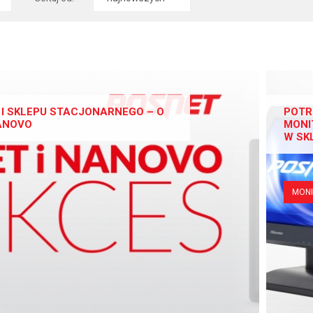
I SKLEPU STACJONARNEGO – O
POTR
ANOVO
MONI
W SK
MON