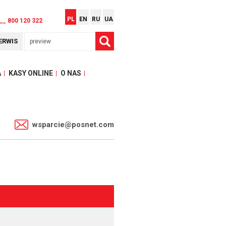
PL
EN
RU
UA
__ 800 120 322
ERWIS
A
KASY ONLINE
O NAS
1
wsparcie@posnet.com