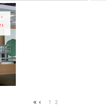
 –
 I
«
‹
1
2