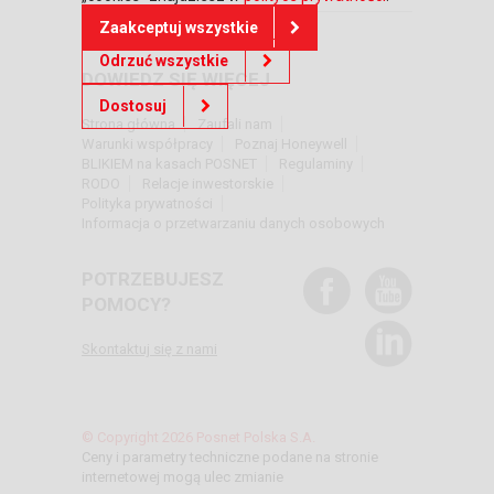
Zaakceptuj wszystkie
Odrzuć wszystkie
DOWIEDZ SIĘ WIĘCEJ
Dostosuj
Strona główna
Zaufali nam
Warunki współpracy
Poznaj Honeywell
BLIKIEM na kasach POSNET
Regulaminy
RODO
Relacje inwestorskie
Polityka prywatności
Informacja o przetwarzaniu danych osobowych
POTRZEBUJESZ
POMOCY?
Skontaktuj się z nami
© Copyright 2026 Posnet Polska S.A.
Ceny i parametry techniczne podane na stronie
internetowej mogą ulec zmianie