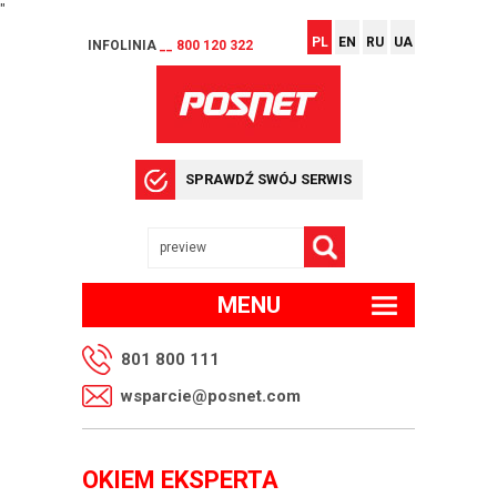
"
PL
EN
RU
UA
INFOLINIA
__ 800 120 322
SPRAWDŹ SWÓJ SERWIS
MENU
801 800 111
wsparcie@posnet.com
OKIEM EKSPERTA