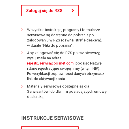
Zaloguj się do RZS
Wszystkie instrukcje, programy i formularze
serwisowe są dostępne do pobrania po
zalogowaniu w RZS (dawnej strefie deakera),
w dziale "Pliki do pobrania".
Aby zalogować się do RZS po raz pierwszy,
wyślij maila na adres
rejestr_serwis@posnet.com
, podając Nazwę
i dane rejestracyjne swojej firmy (w tym NIP).
Po weryfikacji poprawności danych otrzymasz
link do aktywacji konta.
Materiały serwisowe dostępne są dla
Serwisantów lub dla firm posiadających umowę
dealerską.
INSTRUKCJE SERWISOWE