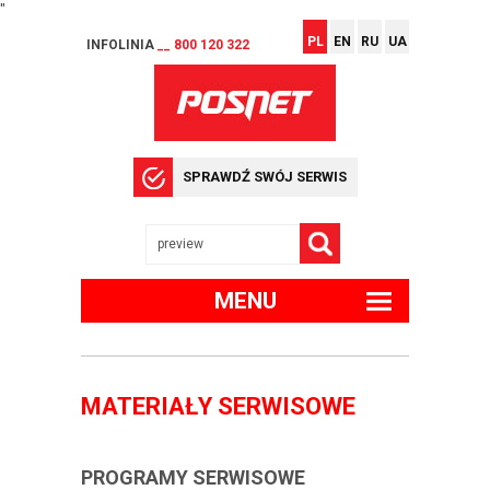
"
PL
EN
RU
UA
INFOLINIA
__ 800 120 322
SPRAWDŹ SWÓJ SERWIS
MENU
MATERIAŁY SERWISOWE
PROGRAMY SERWISOWE