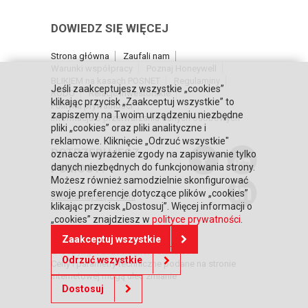
DOWIEDZ SIĘ WIĘCEJ
Strona główna
Zaufali nam
Warunki współpracy
Poznaj Honeywell
BLIKIEM na kasach POSNET
Regulaminy
Jeśli zaakceptujesz wszystkie „cookies”
RODO
Relacje inwestorskie
klikając przycisk „Zaakceptuj wszystkie” to
Polityka prywatności
zapiszemy na Twoim urządzeniu niezbędne
Informacja o przetwarzaniu danych osobowych
pliki „cookies” oraz pliki analityczne i
reklamowe. Kliknięcie „Odrzuć wszystkie"
POTRZEBUJESZ
oznacza wyrażenie zgody na zapisywanie tylko
danych niezbędnych do funkcjonowania strony.
POMOCY?
Możesz również samodzielnie skonfigurować
swoje preferencje dotyczące plików „cookies”
Skontaktuj się z nami
klikając przycisk „Dostosuj”. Więcej informacji o
„cookies” znajdziesz w
polityce prywatności
.
Zaakceptuj wszystkie
© Copyright 2026 Posnet Polska S.A.
Odrzuć wszystkie
Ceny i parametry techniczne podane na stronie
internetowej mogą ulec zmianie
Dostosuj