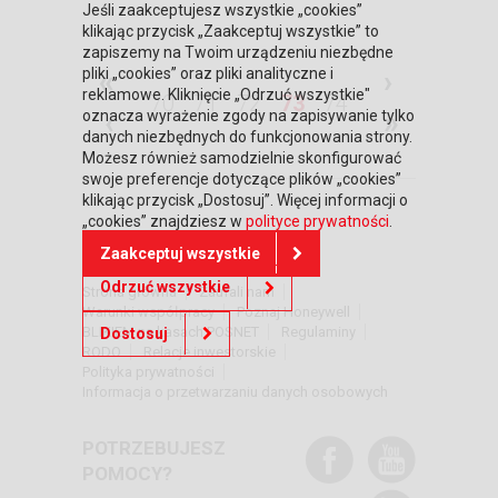
Jeśli zaakceptujesz wszystkie „cookies”
klikając przycisk „Zaakceptuj wszystkie” to
zapiszemy na Twoim urządzeniu niezbędne
«
›
pliki „cookies” oraz pliki analityczne i
reklamowe. Kliknięcie „Odrzuć wszystkie"
70
71
72
73
74
‹
»
oznacza wyrażenie zgody na zapisywanie tylko
danych niezbędnych do funkcjonowania strony.
Możesz również samodzielnie skonfigurować
swoje preferencje dotyczące plików „cookies”
klikając przycisk „Dostosuj”. Więcej informacji o
„cookies” znajdziesz w
polityce prywatności
.
DOWIEDZ SIĘ WIĘCEJ
Zaakceptuj wszystkie
Odrzuć wszystkie
Strona główna
Zaufali nam
Warunki współpracy
Poznaj Honeywell
BLIKIEM na kasach POSNET
Regulaminy
Dostosuj
RODO
Relacje inwestorskie
Polityka prywatności
Informacja o przetwarzaniu danych osobowych
POTRZEBUJESZ
POMOCY?