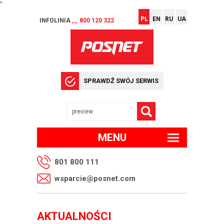
"
PL
EN
RU
UA
INFOLINIA
__ 800 120 322
SPRAWDŹ SWÓJ SERWIS
MENU
801 800 111
wsparcie@posnet.com
AKTUALNOŚCI