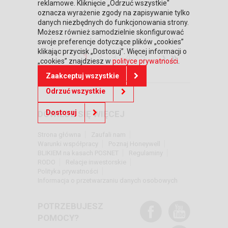
reklamowe. Kliknięcie „Odrzuć wszystkie"
oznacza wyrażenie zgody na zapisywanie tylko
danych niezbędnych do funkcjonowania strony.
Możesz również samodzielnie skonfigurować
swoje preferencje dotyczące plików „cookies”
klikając przycisk „Dostosuj”. Więcej informacji o
›
»
1
2
3
4
5
„cookies” znajdziesz w
polityce prywatności
.
Zaakceptuj wszystkie
Odrzuć wszystkie
Dostosuj
DOWIEDZ SIĘ WIĘCEJ
Strona główna
Zaufali nam
Warunki współpracy
Poznaj Honeywell
BLIKIEM na kasach POSNET
Regulaminy
RODO
Relacje inwestorskie
Polityka prywatności
Informacja o przetwarzaniu danych osobowych
POTRZEBUJESZ
POMOCY?