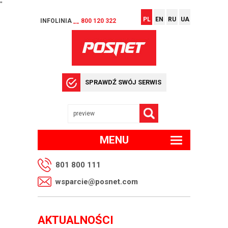
"
PL
EN
RU
UA
INFOLINIA
__ 800 120 322
SPRAWDŹ SWÓJ SERWIS
MENU
801 800 111
wsparcie@posnet.com
AKTUALNOŚCI